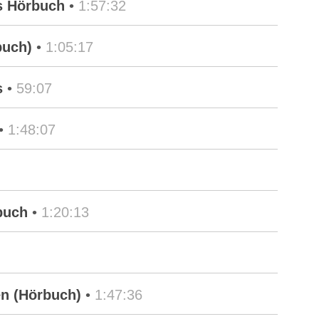
es Hörbuch
•
1:57:32
buch)
•
1:05:17
s
•
59:07
•
1:48:07
buch
•
1:20:13
en (Hörbuch)
•
1:47:36