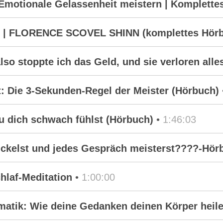
– Emotionale Gelassenheit meistern | Komplett
ren“ | FLORENCE SCOVEL SHINN (komplettes Hör
lso stoppte ich das Geld, und sie verloren alle
: Die 3-Sekunden-Regel der Meister (Hörbuch)
u dich schwach fühlst (Hörbuch)
•
1:46:03
ickelst und jedes Gespräch meisterst????-Hör
chlaf-Meditation
•
1:00:00
atik: Wie deine Gedanken deinen Körper heil