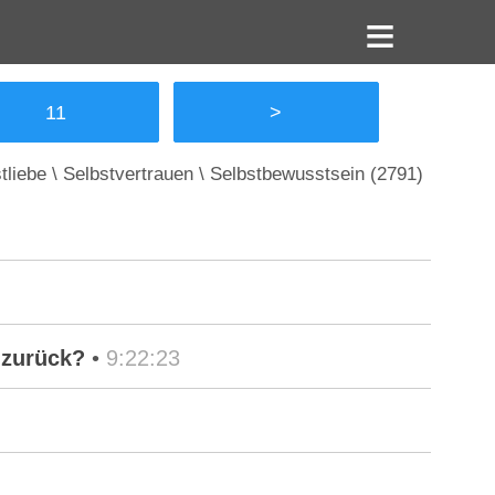
11
>
tliebe \ Selbstvertrauen \ Selbstbewusstsein (2791)
h zurück?
•
9:22:23