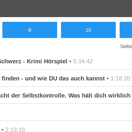
9
10
Selbs
Schwerz - Krimi Hörspiel
•
5:34:42
t finden - und wie DU das auch kannst
•
1:18:20
cht der Selbstkontrolle. Was hält dich wirklic
•
2:13:16