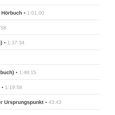
s Hörbuch
•
1:01:00
:58
)
•
1:37:34
rbuch)
•
1:48:15
•
1:19:58
er Ursprungspunkt
•
43:43