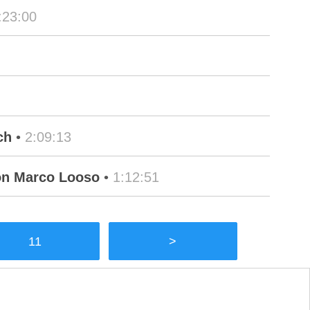
:23:00
ch
•
2:09:13
von Marco Looso
•
1:12:51
11
>