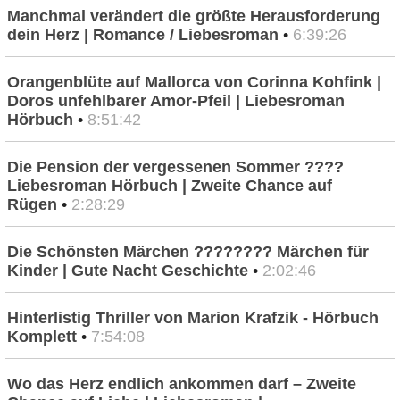
Manchmal verändert die größte Herausforderung
dein Herz | Romance / Liebesroman
•
6:39:26
Orangenblüte auf Mallorca von Corinna Kohfink |
Doros unfehlbarer Amor-Pfeil | Liebesroman
Hörbuch
•
8:51:42
Die Pension der vergessenen Sommer ????
Liebesroman Hörbuch | Zweite Chance auf
Rügen
•
2:28:29
Die Schönsten Märchen ???????? Märchen für
Kinder | Gute Nacht Geschichte
•
2:02:46
Hinterlistig Thriller von Marion Krafzik - Hörbuch
Komplett
•
7:54:08
Wo das Herz endlich ankommen darf – Zweite