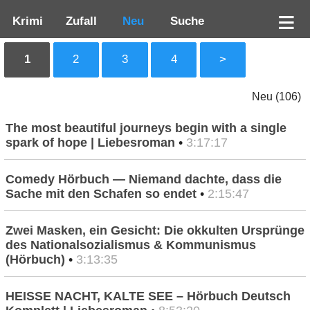
Krimi
Zufall
Neu
Suche
1
2
3
4
>
Neu (106)
The most beautiful journeys begin with a single
spark of hope | Liebesroman
•
3:17:17
Comedy Hörbuch — Niemand dachte, dass die
Sache mit den Schafen so endet
•
2:15:47
Zwei Masken, ein Gesicht: Die okkulten Ursprünge
des Nationalsozialismus & Kommunismus
(Hörbuch)
•
3:13:35
HEISSE NACHT, KALTE SEE – Hörbuch Deutsch