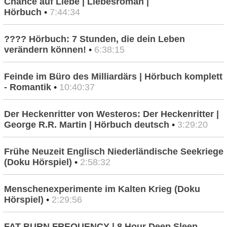
Chance auf Liebe | Liebesroman |
Hörbuch
•
7:44:34
???? Hörbuch: 7 Stunden, die dein Leben
verändern können!
•
6:38:15
Feinde im Büro des Milliardärs | Hörbuch komplett
- Romantik
•
10:40:37
Der Heckenritter von Westeros: Der Heckenritter |
George R.R. Martin | Hörbuch deutsch
•
3:29:20
Frühe Neuzeit Englisch Niederländische Seekriege
(Doku Hörspiel)
•
2:58:32
Menschenexperimente im Kalten Krieg (Doku
Hörspiel)
•
2:29:56
FAT BURN FREQUENCY | 8 Hour Deep Sleep