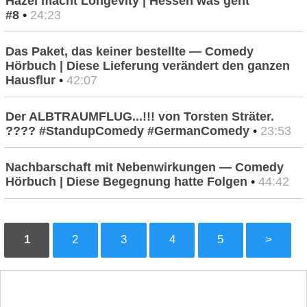
Hazel macht Longevity | Hessen was geht
#8
•
24:23
Das Paket, das keiner bestellte — Comedy
Hörbuch | Diese Lieferung verändert den ganzen
Hausflur
•
42:07
Der ALBTRAUMFLUG...!!! von Torsten Sträter.
???? #StandupComedy #GermanComedy
•
23:53
Nachbarschaft mit Nebenwirkungen — Comedy
Hörbuch | Diese Begegnung hatte Folgen
•
44:42
1
2
3
4
5
>