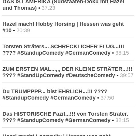
DAS IST AMERIKA (Südstaaten-Doku mit Hazel
und Thomas)
•
37:23
Hazel macht Hobby Horsing | Hessen was geht
#10
•
20:39
Torsten Sträters... SCHRECKLICHER FLUG...!!!
???? #StandupComedy #GermanComedy
•
38:15
ZUM ERSTEN MAL...,,, DER KLEINE STRÄTER...!!!
???? #StandUpComedy #DeutscheComedy
•
39:57
Du TRUMPPPP... bist EHRLICH...!!! ????
#StandupComedy #GermanComedy
•
37:50
Das HISTORISCHE Fazit...!!! von Torsten Sträter.
???? #StandupComedy #GermanComedy
•
32:15