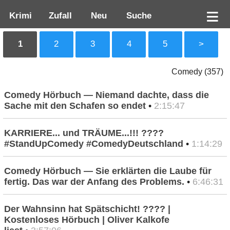
Krimi
Zufall
Neu
Suche
1
2
3
4
5
>
Comedy (357)
Comedy Hörbuch — Niemand dachte, dass die
Sache mit den Schafen so endet
•
2:15:47
KARRIERE... und TRÄUME...!!! ????
#StandUpComedy #ComedyDeutschland
•
1:14:29
Comedy Hörbuch — Sie erklärten die Laube für
fertig. Das war der Anfang des Problems.
•
6:46:31
Der Wahnsinn hat Spätschicht! ???? |
Kostenloses Hörbuch | Oliver Kalkofe