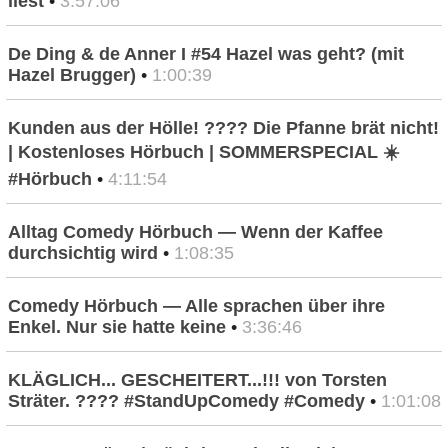
liest
•
3:57:06
De Ding & de Anner I #54 Hazel was geht? (mit
Hazel Brugger)
•
1:00:39
Kunden aus der Hölle! ???? Die Pfanne brät nicht!
| Kostenloses Hörbuch | SOMMERSPECIAL ☀️
#Hörbuch
•
4:11:54
Alltag Comedy Hörbuch — Wenn der Kaffee
durchsichtig wird
•
1:08:35
Comedy Hörbuch — Alle sprachen über ihre
Enkel. Nur sie hatte keine
•
3:36:46
KLÄGLICH... GESCHEITERT...!!! von Torsten
Sträter. ???? #StandUpComedy #Comedy
•
1:01:08