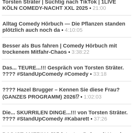
Torsten Sträter | Süchtig nach TikTok | 1LIVE
KÖLN COMEDY-NACHT XXL 2025
•
21:00
Alltag Comedy Hörbuch — Die Pflanzen standen
plötzlich auch noch da
•
4:10:05
Besser als Bus fahren | Comedy Hörbuch mit
trockenem Mitfahr-Chaos
•
3:38:22
Das... TEURE...!!! Gespräch von Torsten Sträter.
???? #StandUpComedy #Comedy
•
33:18
???? Hazel Brugger – Kennen Sie diese Frau?
(GANZES PROGRAMM) 2026⁉️
•
1:02:03
Die... SKURRILEN DINGE...!!! von Torsten Sträter.
???? #StandUpComedy #Kabarett
•
37:26