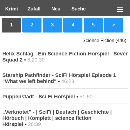
Krimi
Zufall
Neu
Suche
1
2
3
4
5
>
Science Fiction (446)
Helix Schlag - Ein Science-Fiction-Hörspiel - Sever
Squad 2
•
8:20:30
Starship Pathfinder - SciFi Hörspiel Episode 1
"What we left behind"
•
46:28
Puppenstadt - Sci Fi Hörspiel
•
51:50
„Verknotet" - | SciFi | Deutsch | Geschichte |
Hörbuch | Komplett | science fiction
Hörspiel
•
26:39