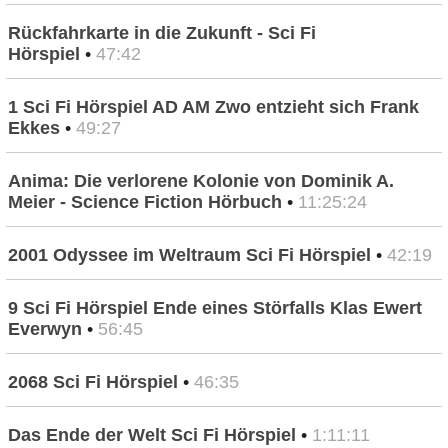
Rückfahrkarte in die Zukunft - Sci Fi
Hörspiel
•
47:42
1 Sci Fi Hörspiel AD AM Zwo entzieht sich Frank
Ekkes
•
49:27
Anima: Die verlorene Kolonie von Dominik A.
Meier - Science Fiction Hörbuch
•
11:25:24
2001 Odyssee im Weltraum Sci Fi Hörspiel
•
42:19
9 Sci Fi Hörspiel Ende eines Störfalls Klas Ewert
Everwyn
•
56:45
2068 Sci Fi Hörspiel
•
46:35
Das Ende der Welt Sci Fi Hörspiel
•
1:11:11