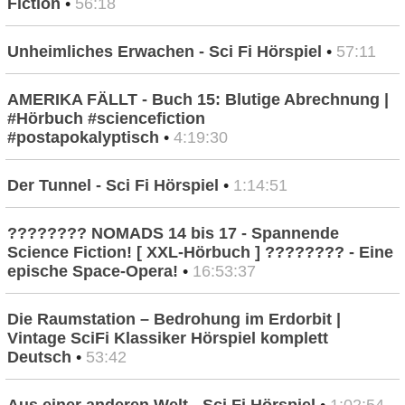
Fiction
•
56:18
Unheimliches Erwachen - Sci Fi Hörspiel
•
57:11
AMERIKA FÄLLT - Buch 15: Blutige Abrechnung |
#Hörbuch #sciencefiction
#postapokalyptisch
•
4:19:30
Der Tunnel - Sci Fi Hörspiel
•
1:14:51
???????? NOMADS 14 bis 17 - Spannende
Science Fiction! [ XXL-Hörbuch ] ???????? - Eine
epische Space-Opera!
•
16:53:37
Die Raumstation – Bedrohung im Erdorbit |
Vintage SciFi Klassiker Hörspiel komplett
Deutsch
•
53:42