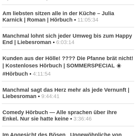
Am liebsten sitzen alle in der Küche – Julia
Karnick | Roman | Hörbuch
•
11:05:34
Manchmal lohnt sich jeder Umweg bis zum Happy
End | Liebesroman
•
6:03:14
Kunden aus der Hölle! ???? Die Pfanne brät nicht!
| Kostenloses Hörbuch | SOMMERSPECIAL ☀️
#Hörbuch
•
4:11:54
Manchmal sagt das Herz mehr als jede Vernunft |
Liebesroman
•
9:44:41
Comedy Hörbuch — Alle sprachen über ihre
Enkel. Nur sie hatte keine
•
3:36:46
Im Angesicht des Bösen_ Ungewöhnliche von