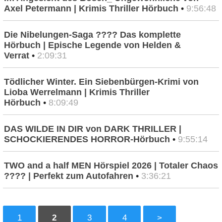
Axel Petermann | Krimis Thriller Hörbuch
•
9:56:48
Die Nibelungen-Saga ???? Das komplette
Hörbuch | Epische Legende von Helden &
Verrat
•
2:09:31
Tödlicher Winter. Ein Siebenbürgen-Krimi von
Lioba Werrelmann | Krimis Thriller
Hörbuch
•
8:09:49
DAS WILDE IN DIR von DARK THRILLER |
SCHOCKIERENDES HORROR-Hörbuch
•
9:55:14
TWO and a half MEN Hörspiel 2026 | Totaler Chaos
???? | Perfekt zum Autofahren
•
3:36:21
1
2
3
4
>