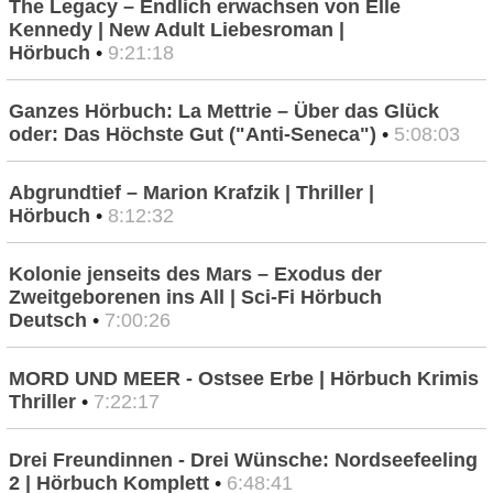
The Legacy – Endlich erwachsen von Elle
Kennedy | New Adult Liebesroman |
Hörbuch
•
9:21:18
Ganzes Hörbuch: La Mettrie – Über das Glück
oder: Das Höchste Gut ("Anti-Seneca")
•
5:08:03
Abgrundtief – Marion Krafzik | Thriller |
Hörbuch
•
8:12:32
Kolonie jenseits des Mars – Exodus der
Zweitgeborenen ins All | Sci-Fi Hörbuch
Deutsch
•
7:00:26
MORD UND MEER - Ostsee Erbe | Hörbuch Krimis
Thriller
•
7:22:17
Drei Freundinnen - Drei Wünsche: Nordseefeeling
2 | Hörbuch Komplett
•
6:48:41