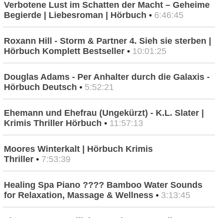
Verbotene Lust im Schatten der Macht – Geheime
Begierde | Liebesroman | Hörbuch
•
6:46:45
Roxann Hill - Storm & Partner 4. Sieh sie sterben |
Hörbuch Komplett Bestseller
•
10:01:25
Douglas Adams - Per Anhalter durch die Galaxis -
Hörbuch Deutsch
•
5:52:21
Ehemann und Ehefrau (Ungekürzt) - K.L. Slater |
Krimis Thriller Hörbuch
•
11:57:13
Moores Winterkalt | Hörbuch Krimis
Thriller
•
7:53:39
Healing Spa Piano ???? Bamboo Water Sounds
for Relaxation, Massage & Wellness
•
3:13:45