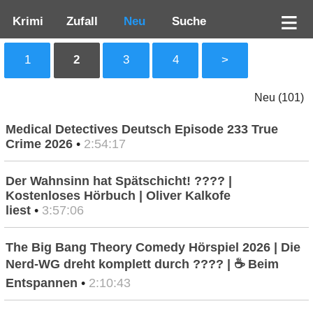
Krimi
Zufall
Neu
Suche
1
2
3
4
>
Neu (101)
Medical Detectives Deutsch Episode 233 True
Crime 2026
•
2:54:17
Der Wahnsinn hat Spätschicht! ???? |
Kostenloses Hörbuch | Oliver Kalkofe
liest
•
3:57:06
The Big Bang Theory Comedy Hörspiel 2026 | Die
Nerd-WG dreht komplett durch ???? | ☕ Beim
Entspannen
•
2:10:43