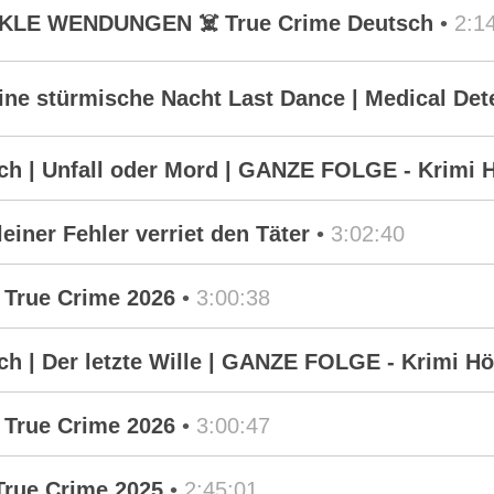
UNKLE WENDUNGEN ☠️ True Crime Deutsch
•
2:1
e stürmische Nacht Last Dance | Medical Det
h | Unfall oder Mord | GANZE FOLGE - Krimi H
einer Fehler verriet den Täter
•
3:02:40
 True Crime 2026
•
3:00:38
 | Der letzte Wille | GANZE FOLGE - Krimi Hö
 True Crime 2026
•
3:00:47
True Crime 2025
•
2:45:01