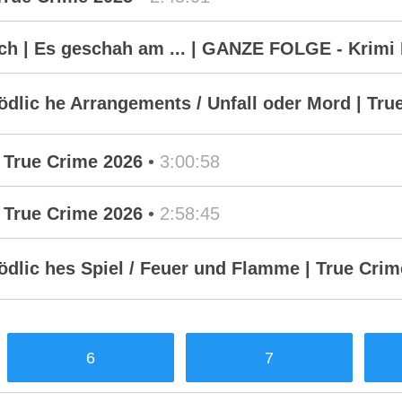
h | Es geschah am ... | GANZE FOLGE - Krimi 
lic he Arrangements / Unfall oder Mord | Tru
 True Crime 2026
•
3:00:58
 True Crime 2026
•
2:58:45
lic hes Spiel / Feuer und Flamme | True Cri
6
7