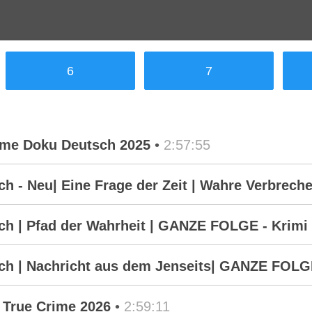
6
7
rime Doku Deutsch 2025
•
2:57:55
 - Neu| Eine Frage der Zeit | Wahre Verbreche
h | Pfad der Wahrheit | GANZE FOLGE - Krimi 
h | Nachricht aus dem Jenseits| GANZE FOLGE 
 True Crime 2026
•
2:59:11