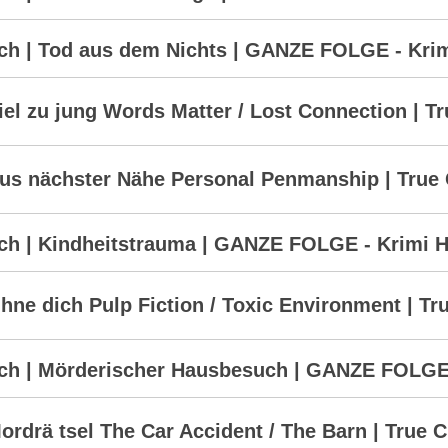
h | Tod aus dem Nichts | GANZE FOLGE - Krim
l zu jung Words Matter / Lost Connection | T
s nächster Nähe Personal Penmanship | True 
h | Kindheitstrauma | GANZE FOLGE - Krimi H
e dich Pulp Fiction / Toxic Environment | Tr
h | Mörderischer Hausbesuch | GANZE FOLGE -
drä tsel The Car Accident /​ The Barn | True 