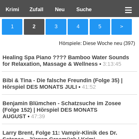
Krimi
Zufall
Neu
Suche
1
2
3
4
5
>
Hörspiele: Diese Woche neu (397)
Healing Spa Piano ???? Bamboo Water Sounds
for Relaxation, Massage & Wellness
•
3:13:45
Bibi & Tina - Die falsche Freundin (Folge 35) |
Hörspiel DES MONATS JULI
•
41:52
Benjamin Blümchen - Schatzsuche im Zosee
(Folge 152) | Hörspiel DES MONATS
AUGUST
•
47:39
Larry Brent, Folge 11: Vampir-Klinik des Dr.