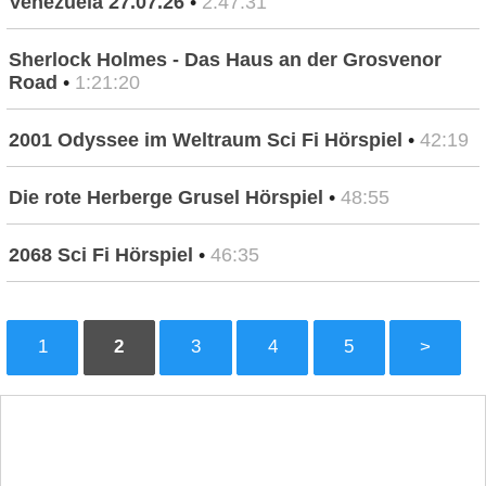
Venezuela 27.07.26
•
2:47:31
Sherlock Holmes - Das Haus an der Grosvenor
Road
•
1:21:20
2001 Odyssee im Weltraum Sci Fi Hörspiel
•
42:19
Die rote Herberge Grusel Hörspiel
•
48:55
2068 Sci Fi Hörspiel
•
46:35
1
2
3
4
5
>