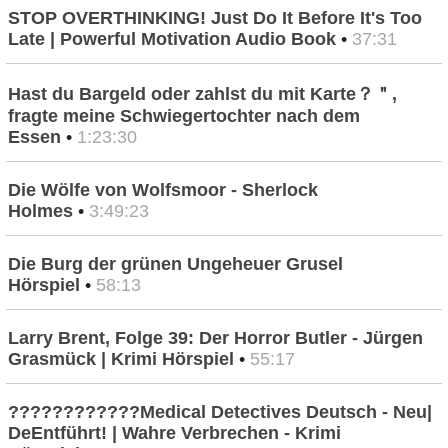
STOP OVERTHINKING! Just Do It Before It's Too
Late | Powerful Motivation Audio Book
•
37:31
Hast du Bargeld oder zahlst du mit Karte？＂,
fragte meine Schwiegertochter nach dem
Essen
•
1:23:30
Die Wölfe von Wolfsmoor - Sherlock
Holmes
•
3:49:23
Die Burg der grünen Ungeheuer Grusel
Hörspiel
•
58:13
Larry Brent, Folge 39: Der Horror Butler - Jürgen
Grasmück | Krimi Hörspiel
•
55:17
????????????Medical Detectives Deutsch - Neu|
DeEntführt! | Wahre Verbrechen - Krimi