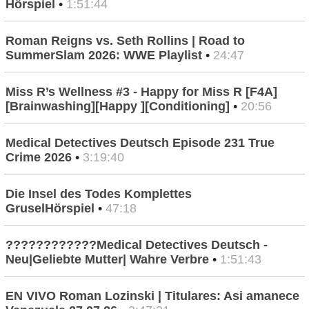
Hörspiel
•
1:51:44
Roman Reigns vs. Seth Rollins | Road to
SummerSlam 2026: WWE Playlist
•
24:47
Miss R’s Wellness #3 - Happy for Miss R [F4A]
[Brainwashing][Happy ][Conditioning]
•
20:56
Medical Detectives Deutsch Episode 231 True
Crime 2026
•
3:19:40
Die Insel des Todes Komplettes
GruselHörspiel
•
47:18
????????????Medical Detectives Deutsch -
Neu|Geliebte Mutter| Wahre Verbre
•
1:51:43
EN VIVO Roman Lozinski | Titulares: Asi amanece