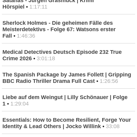
Satanas - Jürgen Grasmück | Krimi
Hörspiel
•
1:17:11
Sherlock Holmes - Die geheimen Fälle des
Meisterdetektivs - Folge 67: Watsons erster
Fall
•
1:46:36
Medical Detectives Deutsch Episode 232 True
Crime 2026
•
3:01:18
The Spanish Package by James Follett | Gripping
BBC Radio Thriller Drama Full Cast
•
1:26:56
Liebe auf dem Weingut | Lilly Schönauer | Folge
1
•
1:29:04
Essentials: How to Become Resilient, Forge Your
Identity & Lead Others | Jocko Willink
•
33:08