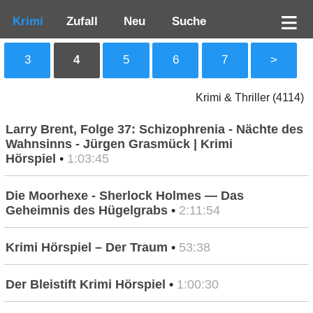
Krimi
Zufall
Neu
Suche
3
4
5
6
7
>
Krimi & Thriller (4114)
Larry Brent, Folge 37: Schizophrenia - Nächte des
Wahnsinns - Jürgen Grasmück | Krimi
Hörspiel
•
1:03:45
Die Moorhexe - Sherlock Holmes — Das
Geheimnis des Hügelgrabs
•
2:11:54
Krimi Hörspiel – Der Traum
•
53:38
Der Bleistift Krimi Hörspiel
•
1:00:30