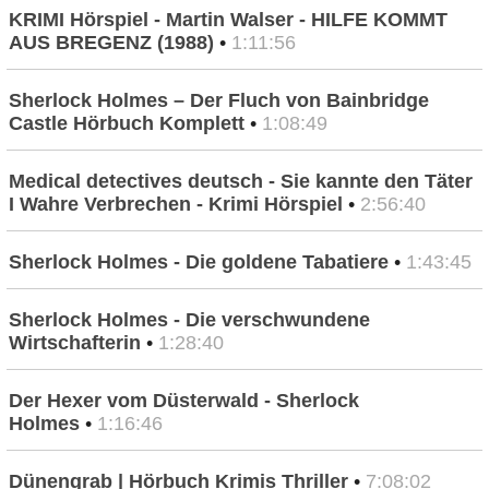
KRIMI Hörspiel - Martin Walser - HILFE KOMMT
AUS BREGENZ (1988)
•
1:11:56
Sherlock Holmes – Der Fluch von Bainbridge
Castle Hörbuch Komplett
•
1:08:49
Medical detectives deutsch - Sie kannte den Täter
I Wahre Verbrechen - Krimi Hörspiel
•
2:56:40
Sherlock Holmes - Die goldene Tabatiere
•
1:43:45
Sherlock Holmes - Die verschwundene
Wirtschafterin
•
1:28:40
Der Hexer vom Düsterwald - Sherlock
Holmes
•
1:16:46
Dünengrab | Hörbuch Krimis Thriller
•
7:08:02