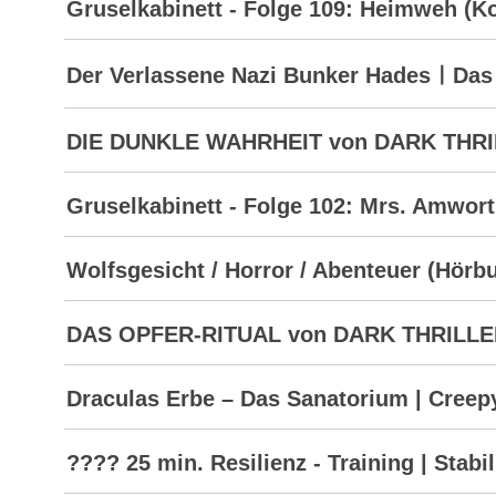
Gruselkabinett - Folge 109: Heimweh (K
Der Verlassene Nazi Bunker HadesㅣDas
DIE DUNKLE WAHRHEIT von DARK THR
Gruselkabinett - Folge 102: Mrs. Amwort
Wolfsgesicht / Horror / Abenteuer (Hör
DAS OPFER-RITUAL von DARK THRILL
Draculas Erbe – Das Sanatorium | Creep
???? 25 min. Resilienz - Training | Stabi