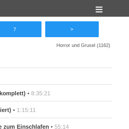
7
>
Horror und Grusel (1162)
komplett)
•
8:35:21
iert)
•
1:15:11
e zum Einschlafen
•
55:14