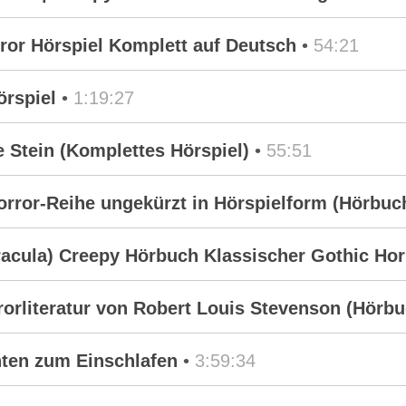
ror Hörspiel Komplett auf Deutsch
•
54:21
örspiel
•
1:19:27
e Stein (Komplettes Hörspiel)
•
55:51
Horror-Reihe ungekürzt in Hörspielform (Hörbuc
racula) Creepy Hörbuch Klassischer Gothic Hor
rrorliteratur von Robert Louis Stevenson (Hörb
hten zum Einschlafen
•
3:59:34