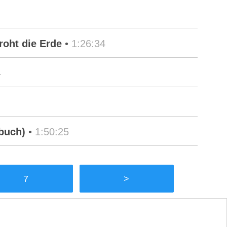
roht die Erde
•
1:26:34
4
rbuch)
•
1:50:25
7
>