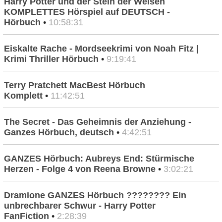
Harry Potter und der Stein der Weisen
KOMPLETTES Hörspiel auf DEUTSCH -
Hörbuch
•
10:58:31
Eiskalte Rache - Mordseekrimi von Noah Fitz |
Krimi Thriller Hörbuch
•
9:19:41
Terry Pratchett MacBest Hörbuch
Komplett
•
11:42:51
The Secret - Das Geheimnis der Anziehung -
Ganzes Hörbuch, deutsch
•
4:42:51
GANZES Hörbuch: Aubreys End: Stürmische
Herzen - Folge 4 von Reena Browne
•
3:02:21
Dramione GANZES Hörbuch ????‍???? Ein
unbrechbarer Schwur - Harry Potter
FanFiction
•
2:28:39