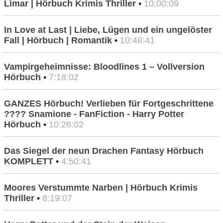
Limar | Hörbuch Krimis Thriller
•
10:00:09
In Love at Last | Liebe, Lügen und ein ungelöster
Fall | Hörbuch | Romantik
•
10:48:41
Vampirgeheimnisse: Bloodlines 1 – Vollversion
Hörbuch
•
7:18:02
GANZES Hörbuch! Verlieben für Fortgeschrittene
???? Snamione - FanFiction - Harry Potter
Hörbuch
•
10:26:02
Das Siegel der neun Drachen Fantasy Hörbuch
KOMPLETT
•
4:50:41
Moores Verstummte Narben | Hörbuch Krimis
Thriller
•
8:19:07