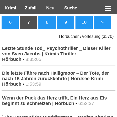
Krimi
Zufall
Neu
Suche
6
7
8
9
10
>
Hörbücher \ Vorlesung (3570)
Letzte Stunde Tod_ Psychothriller _ Dieser Killer
von Sven Jacobs | Krimis Thriller
Hörbuch
•
8:35:05
Die letzte Fähre nach Halligmoor – Der Tote, der
nach 15 Jahren zurückkehrte | Nordsee Krimi
Hörbuch
•
1:53:59
Wenn der Puck das Herz trifft, Ein Herz aus Eis
beginnt zu schmelzen | Hörbuch
•
6:52:37