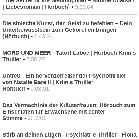
`The Secret of the Weddingman – Nadine Abarkan
| Liebesroman | Hörbuch`
•
9:38:04
Die stoische Kunst, den Geist zu befehlen – Dein
Unterbewusstsein zum Gehorchen bringen
(Hörbuch)
•
1:43:24
MORD UND MEER - Tatort Laboe | Hörbuch Krimis
Thriller
•
7:50:27
Untreu - Ein nervenzerreißender Psychothriller
von Natalie Barelli | Krimis Thriller
Hörbuch
•
9:08:01
Das Vermächtnis der Kräuterfrauen: Hörbuch zum
Einschlafen für Erwachsene mit echter
Stimme
•
3:16:01
Stirb an deinen Lügen - Psychiatrie-Thriller - Fiona