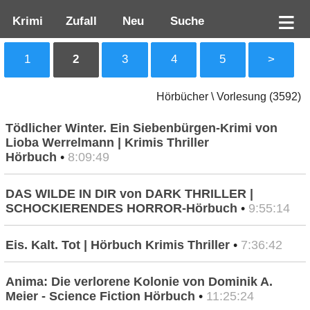
Krimi
Zufall
Neu
Suche
1
2
3
4
5
>
Hörbücher \ Vorlesung (3592)
Tödlicher Winter. Ein Siebenbürgen-Krimi von
Lioba Werrelmann | Krimis Thriller
Hörbuch
•
8:09:49
DAS WILDE IN DIR von DARK THRILLER |
SCHOCKIERENDES HORROR-Hörbuch
•
9:55:14
Eis. Kalt. Tot | Hörbuch Krimis Thriller
•
7:36:42
Anima: Die verlorene Kolonie von Dominik A.
Meier - Science Fiction Hörbuch
•
11:25:24