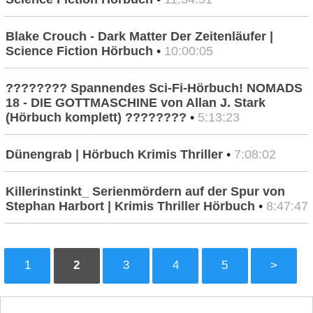
Blake Crouch - Dark Matter Der Zeitenläufer |
Science Fiction Hörbuch
•
10:00:05
???????? Spannendes Sci-Fi-Hörbuch! NOMADS
18 - DIE GOTTMASCHINE von Allan J. Stark
(Hörbuch komplett) ????????
•
5:13:23
Dünengrab | Hörbuch Krimis Thriller
•
7:08:02
Killerinstinkt_ Serienmördern auf der Spur von
Stephan Harbort | Krimis Thriller Hörbuch
•
8:47:47
1
2
3
4
5
>