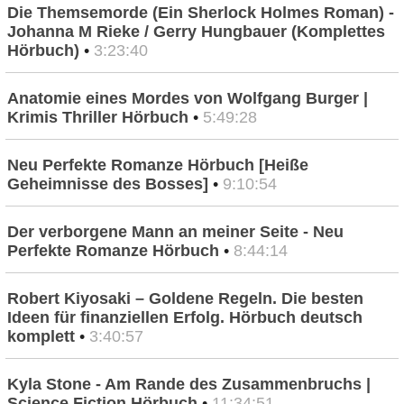
Die Themsemorde (Ein Sherlock Holmes Roman) -
Johanna M Rieke / Gerry Hungbauer (Komplettes
Hörbuch)
•
3:23:40
Anatomie eines Mordes von Wolfgang Burger |
Krimis Thriller Hörbuch
•
5:49:28
Neu Perfekte Romanze Hörbuch [Heiße
Geheimnisse des Bosses]
•
9:10:54
Der verborgene Mann an meiner Seite - Neu
Perfekte Romanze Hörbuch
•
8:44:14
Robert Kiyosaki – Goldene Regeln. Die besten
Ideen für finanziellen Erfolg. Hörbuch deutsch
komplett
•
3:40:57
Kyla Stone - Am Rande des Zusammenbruchs |
Science Fiction Hörbuch
•
11:34:51