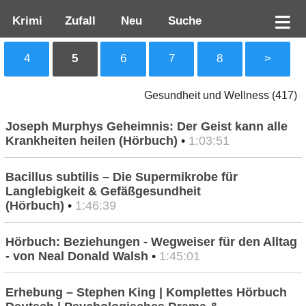
Krimi
Zufall
Neu
Suche
4
5
6
7
8
>
Gesundheit und Wellness (417)
Joseph Murphys Geheimnis: Der Geist kann alle
Krankheiten heilen (Hörbuch)
•
1:03:51
Bacillus subtilis – Die Supermikrobe für
Langlebigkeit & Gefäßgesundheit
(Hörbuch)
•
1:46:39
Hörbuch: Beziehungen - Wegweiser für den Alltag
- von Neal Donald Walsh
•
1:45:01
Erhebung – Stephen King | Komplettes Hörbuch