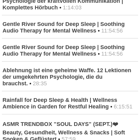
Psychologie der kraftvollen Kommunikation |
Komplettes Hörbuch
•
1:14:03
Gentle River Sound for Deep Sleep | Soothing
Audio Therapy for Mental Wellness
•
11:54:56
Gentle River Sound for Deep Sleep | Soothing
Audio Therapy for Mental Wellness
•
11:54:56
Ablehnung ist eine geheime Waffe. 12 Lektionen
der umgekehrten Psychologie, die du
brauchst.
•
28:35
Rainfall for Deep Sleep & Health | Wellness
Ambience in Garden for Restful Healing
•
6:15:51
ASMR TRENDBOX "SOUL DAYS" (SEPT.)❤️
Beauty, Gesundheit, Wellness & Snacks | Soft
Spoken & Geflüstert
•
57:59