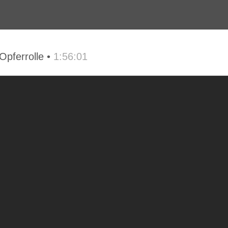
Opferrolle •
1:56:01