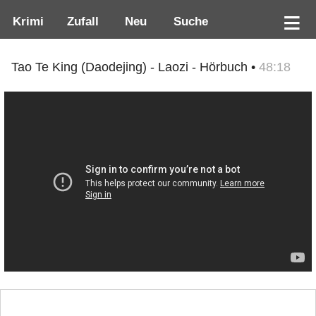
Krimi
Zufall
Neu
Suche
Tao Te King (Daodejing) - Laozi - Hörbuch •
48:18