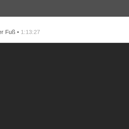
er Fuß •
1:13:27