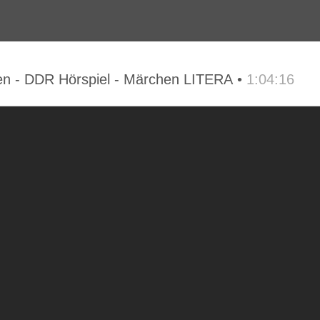
nten - DDR Hörspiel - Märchen LITERA •
1:04:16