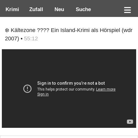
Krimi
Zufall
Neu
Suche
❄️ Kältezone ???? Ein Island-Krimi als Hörspiel (wdr
2007) •
55:12