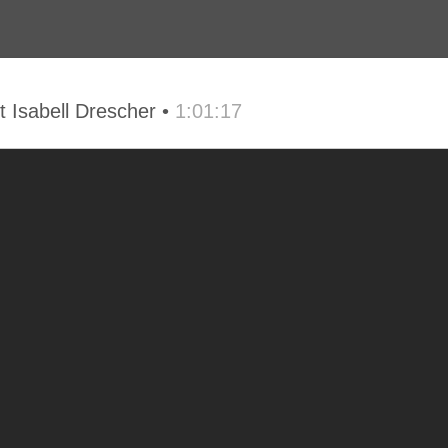
 Isabell Drescher •
1:01:17