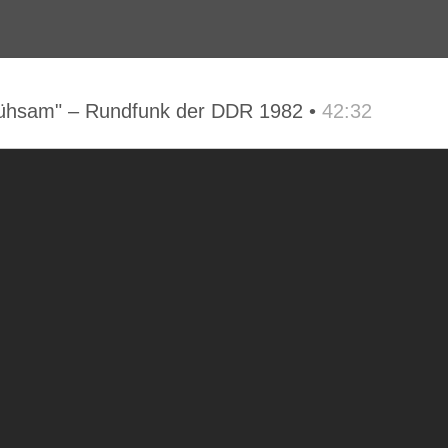
 Mühsam" – Rundfunk der DDR 1982 •
42:32