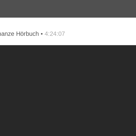
omanze Hörbuch •
4:24:07