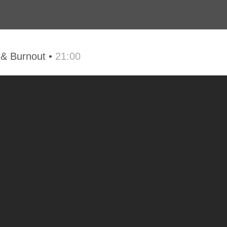
 & Burnout •
21:00