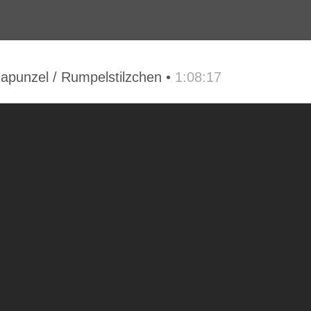
Rapunzel / Rumpelstilzchen •
1:08:17