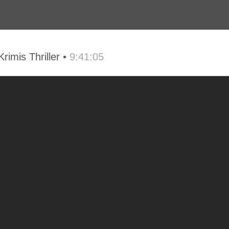
rimis Thriller •
9:41:05