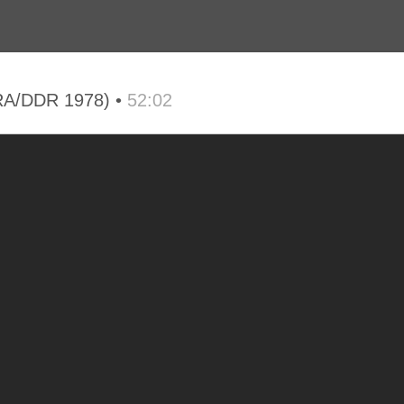
ERA/DDR 1978) •
52:02