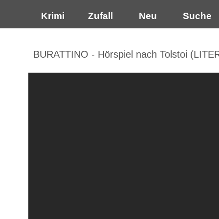
Krimi
Zufall
Neu
Suche
BURATTINO - Hörspiel nach Tolstoi (LIT