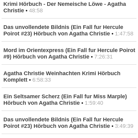
Krimi Hörbuch - Der Nemeische Löwe - Agatha
Christie
•
48:58
Das unvollendete Bildnis (Ein Fall fur Hercule
Poirot #23) Hörbuch von Agatha Christie
•
1:47:58
Mord im Orientexpress (Ein Fall fur Hercule Poirot
#9) Hörbuch von Agatha Christie
•
7:26:31
Agatha Christie Weinhachten Krimi Hörbuch
Komplett
•
6:58:33
Ein Seltsamer Scherz (Ein Fall fur Miss Marple)
Hörbuch von Agatha Christie
•
1:59:40
Das unvollendete Bildnis (Ein Fall fur Hercule
Poirot #23) Hörbuch von Agatha Christie
•
3:49:39