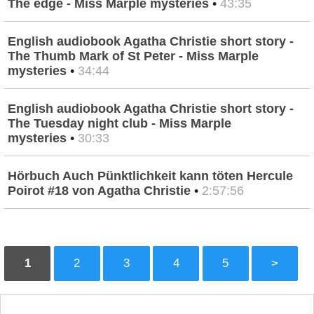
The edge - Miss Marple mysteries
•
43:35
English audiobook Agatha Christie short story -
The Thumb Mark of St Peter - Miss Marple
mysteries
•
34:44
English audiobook Agatha Christie short story -
The Tuesday night club - Miss Marple
mysteries
•
30:33
Hörbuch Auch Pünktlichkeit kann töten Hercule
Poirot #18 von Agatha Christie
•
2:57:56
1
2
3
4
5
>