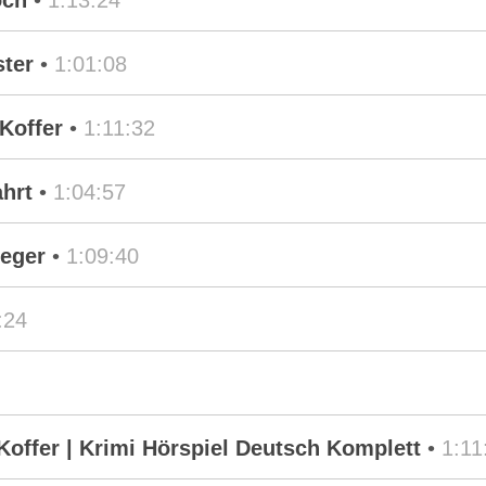
och
•
1:13:24
ster
•
1:01:08
Koffer
•
1:11:32
ahrt
•
1:04:57
ieger
•
1:09:40
:24
Koffer | Krimi Hörspiel Deutsch Komplett
•
1:11