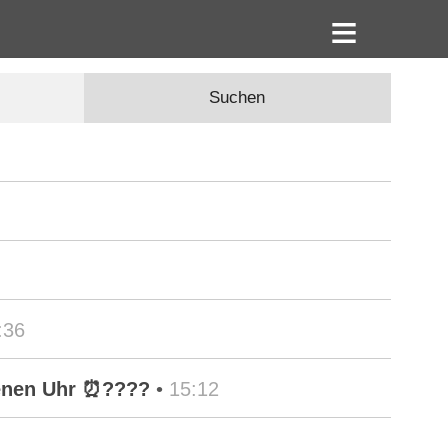
Suchen
:36
orenen Uhr ⏰????
•
15:12