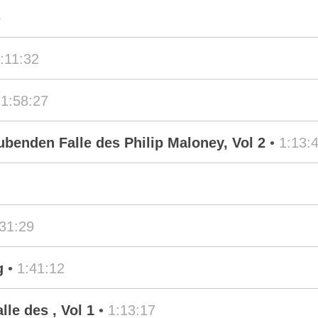
4
:11:32
•
1:58:27
ubenden Falle des Philip Maloney, Vol 2
•
1:13:
:31:29
g
•
1:41:12
le des , Vol 1
•
1:13:17