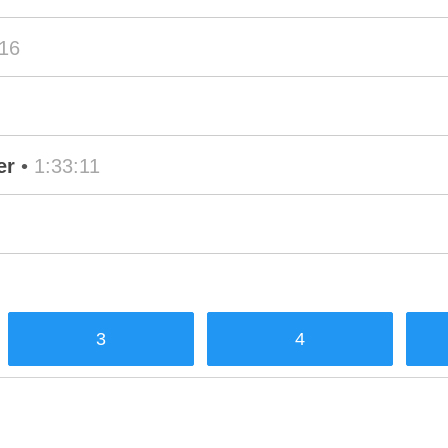
:16
er
•
1:33:11
3
4