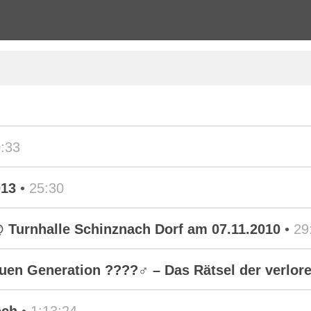
:33
013
•
25:30
@ Turnhalle Schinznach Dorf am 07.11.2010
•
29
euen Generation ????️‍♂️ – Das Rätsel der verl