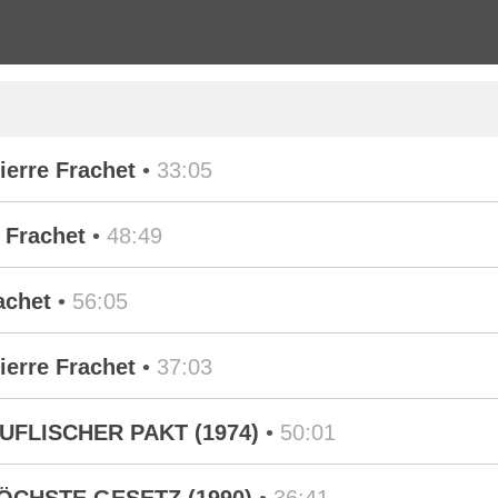
Pierre Frachet
•
33:05
 Frachet
•
48:49
achet
•
56:05
Pierre Frachet
•
37:03
 TEUFLISCHER PAKT (1974)
•
50:01