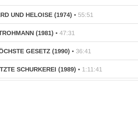
LARD UND HELOISE (1974)
•
55:51
 STROHMANN (1981)
•
47:31
S HÖCHSTE GESETZ (1990)
•
36:41
 LETZTE SCHURKEREI (1989)
•
1:11:41