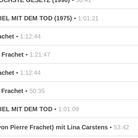
S HÖCHSTE GESETZ (1990)
•
36:41
SPIEL MIT DEM TOD (1975)
•
1:01:21
achet
•
1:12:44
 Frachet
•
1:21:47
achet
•
1:12:44
 Frachet
•
50:35
SPIEL MIT DEM TOD
•
1:01:09
on Pierre Frachet) mit Lina Carstens
•
53:42