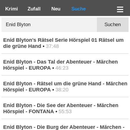
Krimi
Zufall
Neu
Suche
Suchen
Enid Blyton's Rätsel Serie Hörspiel 01 Rätsel um
die grüne Hand
•
37:48
Enid Blyton - Das Tal der Abenteuer - Märchen
Hörspiel - EUROPA
•
46:23
Enid Blyton - Rätsel um die grüne Hand - Märchen
Hörspiel - EUROPA
•
38:20
Enid Blyton - Die See der Abenteuer - Märchen
Hörspiel - FONTANA
•
55:53
Enid Blyton - Die Burg der Abenteuer - Märchen -