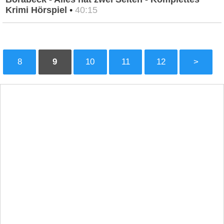
Krimi Hörspiel
•
40:15
8
9
10
11
12
>