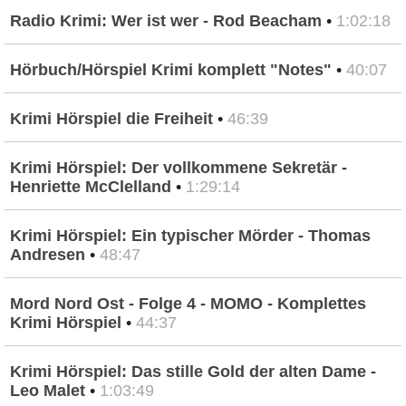
Radio Krimi: Wer ist wer - Rod Beacham
•
1:02:18
Hörbuch/Hörspiel Krimi komplett "Notes"
•
40:07
Krimi Hörspiel die Freiheit
•
46:39
Krimi Hörspiel: Der vollkommene Sekretär -
Henriette McClelland
•
1:29:14
Krimi Hörspiel: Ein typischer Mörder - Thomas
Andresen
•
48:47
Mord Nord Ost - Folge 4 - MOMO - Komplettes
Krimi Hörspiel
•
44:37
Krimi Hörspiel: Das stille Gold der alten Dame -
Leo Malet
•
1:03:49