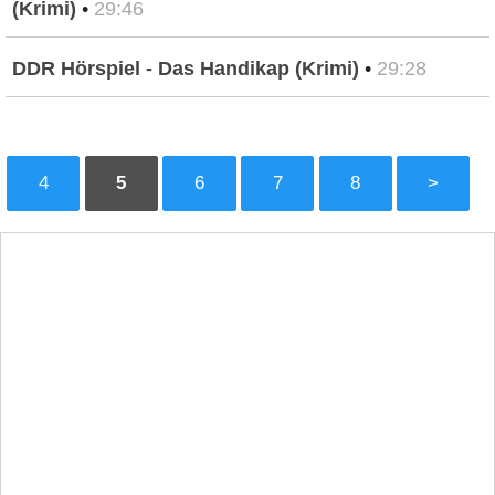
(Krimi)
•
29:46
DDR Hörspiel - Das Handikap (Krimi)
•
29:28
4
5
6
7
8
>