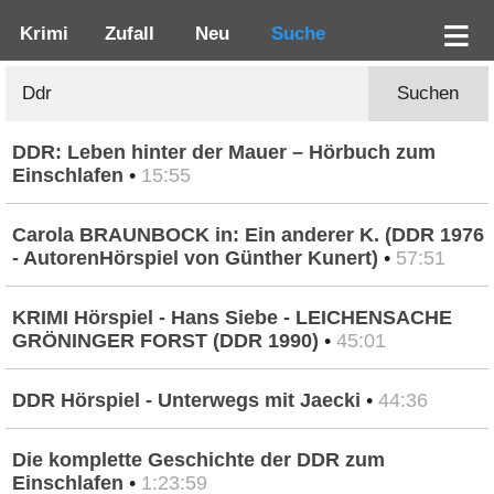
Krimi
Zufall
Neu
Suche
Suchen
DDR: Leben hinter der Mauer – Hörbuch zum
Einschlafen
•
15:55
Carola BRAUNBOCK in: Ein anderer K. (DDR 1976
- AutorenHörspiel von Günther Kunert)
•
57:51
KRIMI Hörspiel - Hans Siebe - LEICHENSACHE
GRÖNINGER FORST (DDR 1990)
•
45:01
DDR Hörspiel - Unterwegs mit Jaecki
•
44:36
Die komplette Geschichte der DDR zum
Einschlafen
•
1:23:59