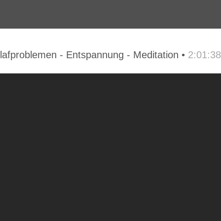
hlafproblemen - Entspannung - Meditation •
2:01:38