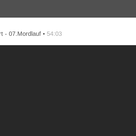
t - 07.Mordlauf •
54:03